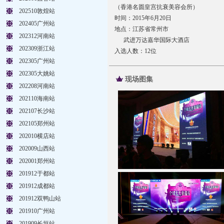
（香港名圆皇宫抗衰美容会所）
202510敦煌站
时间：2015年6月20日
202405广州站
地点：江苏省常州市
202312河南站
武进万达嘉华国际大酒店
202309浙江站
入选人数：12位
202305广州站
202305大姚站
现场图集
202208河南站
202110海南站
202107长沙站
202105郑州站
202010横店站
202009山西站
202001郑州站
201912于都站
201912成都站
201912双鸭山站
201910广州站
201909长垣站