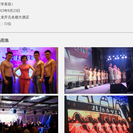
医学美容）
15年9月23日
盘龙开元名都大酒店
：11位
图集