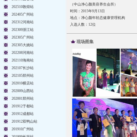
（中山净心颜美容养生会所）
202510敦煌站
时间：2015年9月13日
202405广州站
地点：净心颜年轻态健康管理机构
202312河南站
入选人数：12位
202309浙江站
202305广州站
现场图集
202305大姚站
202208河南站
202110海南站
202107长沙站
202105郑州站
202010横店站
202009山西站
202001郑州站
201912于都站
201912成都站
201912双鸭山站
201910广州站
201909长垣站