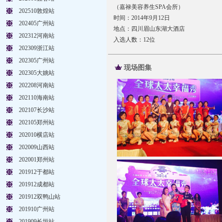
（嘉禄美容养生SPA会所）
202510敦煌站
时间：2014年9月12日
202405广州站
地点：四川眉山东湖大酒店
202312河南站
入选人数：12位
202309浙江站
202305广州站
现场图集
202305大姚站
202208河南站
202110海南站
202107长沙站
202105郑州站
202010横店站
202009山西站
202001郑州站
201912于都站
201912成都站
201912双鸭山站
201910广州站
201909长垣站