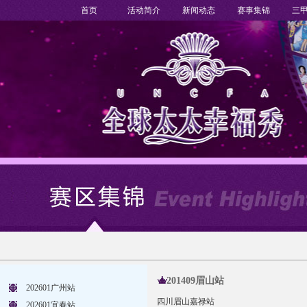
首页
活动简介
新闻动态
赛事集锦
三
201409眉山站
202601广州站
四川眉山嘉禄站
202601宜春站