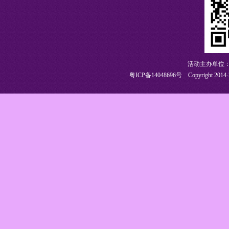
活动主办单位：
粤ICP备14048696号
Copyright 2