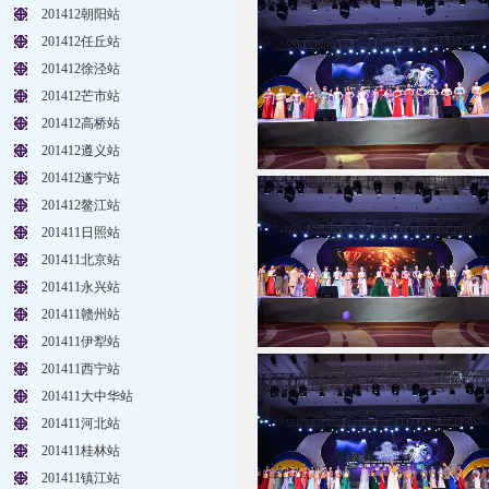
201412朝阳站
201412任丘站
201412徐泾站
201412芒市站
201412高桥站
201412遵义站
201412遂宁站
201412鳌江站
201411日照站
201411北京站
201411永兴站
201411赣州站
201411伊犁站
201411西宁站
201411大中华站
201411河北站
201411桂林站
201411镇江站