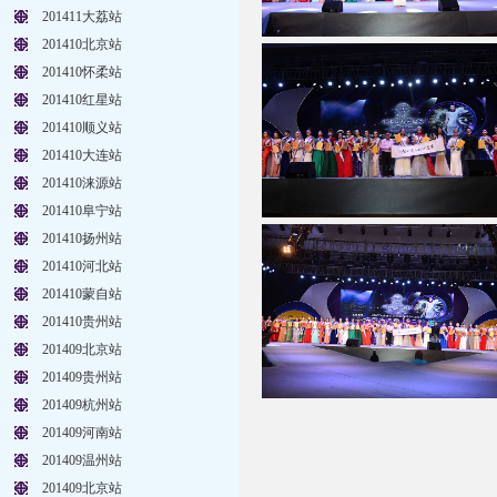
201411大荔站
201410北京站
201410怀柔站
201410红星站
201410顺义站
201410大连站
201410涞源站
201410阜宁站
201410扬州站
201410河北站
201410蒙自站
201410贵州站
201409北京站
201409贵州站
201409杭州站
201409河南站
201409温州站
201409北京站