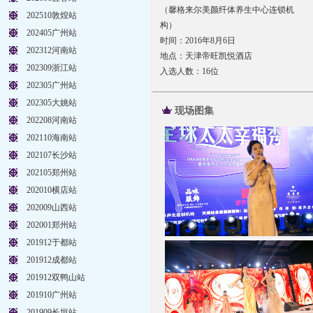
（馨格来尔美颜纤体养生中心连锁机
202510敦煌站
构）
202405广州站
时间：2016年8月6日
202312河南站
地点：天津帝旺凯悦酒店
202309浙江站
入选人数：16位
202305广州站
202305大姚站
现场图集
202208河南站
202110海南站
202107长沙站
202105郑州站
202010横店站
202009山西站
202001郑州站
201912于都站
201912成都站
201912双鸭山站
201910广州站
201909长垣站