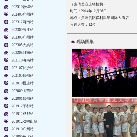
（豪倩美容连锁机构）
202510敦煌站
时间：2014年12月26日
202405广州站
地点：贵州贵阳保利温泉国际大酒店
202312河南站
入选人数：12位
202309浙江站
202305广州站
现场图集
202305大姚站
202208河南站
202110海南站
202107长沙站
202105郑州站
202010横店站
202009山西站
202001郑州站
201912于都站
201912成都站
201912双鸭山站
201910广州站
201909长垣站