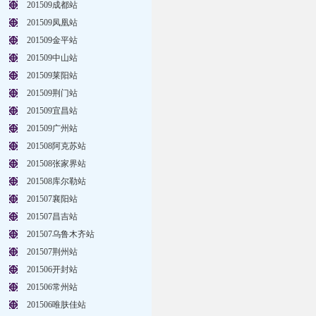
201509成都站
201509凤凰站
201509金平站
201509中山站
201509莱阳站
201509荆门站
201509宜昌站
201509广州站
201508阿克苏站
201508张家界站
201508库尔勒站
201507襄阳站
201507昌吉站
201507乌鲁木齐站
201507荆州站
201506开封站
201506常州站
201506唯肤佳站