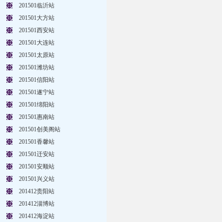
201501临沂站
201501大方站
201501西安站
201501大连站
201501太原站
201501潍坊站
201501信阳站
201501遂宁站
201501绵阳站
201501惠南站
201501创美阁站
201501香馨站
201501迁安站
201501安顺站
201501兴义站
201412贵阳站
201412淄博站
201412海淀站