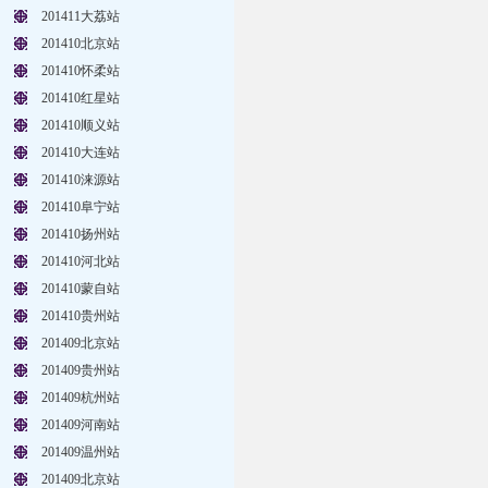
201411大荔站
201410北京站
201410怀柔站
201410红星站
201410顺义站
201410大连站
201410涞源站
201410阜宁站
201410扬州站
201410河北站
201410蒙自站
201410贵州站
201409北京站
201409贵州站
201409杭州站
201409河南站
201409温州站
201409北京站