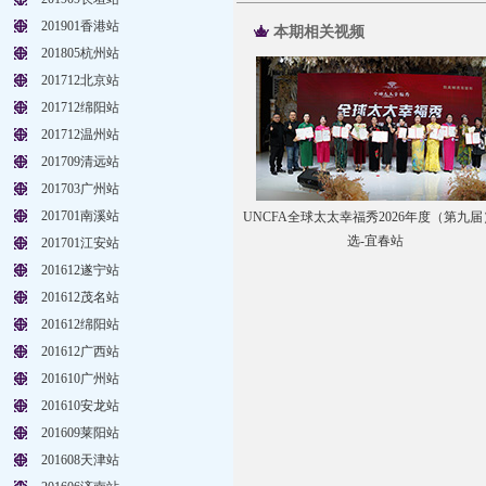
201901香港站
本期相关视频
201805杭州站
201712北京站
201712绵阳站
201712温州站
201709清远站
201703广州站
201701南溪站
UNCFA全球太太幸福秀2026年度（第九
选-宜春站
201701江安站
201612遂宁站
201612茂名站
201612绵阳站
201612广西站
201610广州站
201610安龙站
201609莱阳站
201608天津站