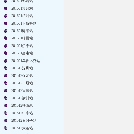
201601都匀站
201601常州站
201601梧州站
201601卡斯特站
201601海阳站
201601临夏站
201601伊宁站
201601奎屯站
201601乌鲁木齐站
201512深圳站
201512保定站
201512十堰站
201512宣城站
201512潢川站
201512桂阳站
201512中牟站
201512石河子站
201512大连站